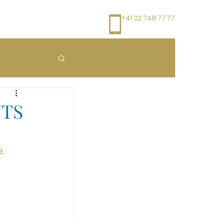
+41 22 748 77 77
NTS
.