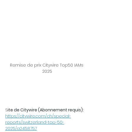
Remise de prix Citywire Top50 IAMs 
2025
S
ite de Citywire (Abonnement requis):
https://citywire.com/ch/special-
reports/switzerland-top-50-
2025/a2458757