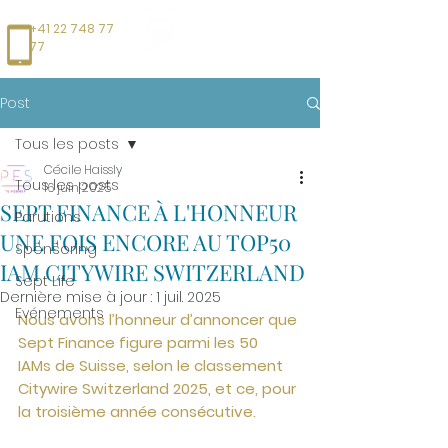
+41 22 748 77
77
Post
Tous les posts
Cécile Haissly
Tous les posts
16 juin 2025
SEPT FINANCE À L'HONNEUR
Parutions
UNE FOIS ENCORE AU TOP50
Sponsoring
IAM CITYWIRE SWITZERLAND
Sept Life
Dernière mise à jour :
1 juil. 2025
Evénements
Nous avons l’honneur d’annoncer que 
Sept Finance figure parmi les 
50  
IAMs de Suisse
, selon le classement 
Citywire Switzerland 2025
, et ce, pour 
la 
troisième année consécutive
.