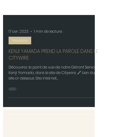
17 avr. 2023
1 min de lecture
Parutions
KENJI YAMADA PREND LA PAROLE DANS LE
CITYWIRE
Découvrez le point de vue de notre Gérant Senior,
Kenji Yamada, dans le site de Citywire. 🔗 Lien du
site ci-dessous: Site internet...