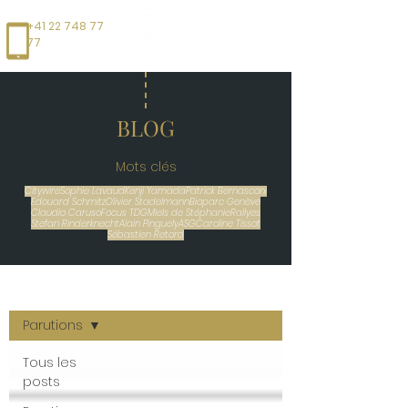
+41 22 748 77
77
BLOG
Mots clés
Citywire
Sophie Lavaud
Kenji Yamada
Patrick Bernasconi
Edouard Schmitz
Olivier Stadelmann
Bioparc Genève
Claudio Caruso
Focus TDG
Miels de Stéphanie
Rallyes
Stefan Rinderknecht
Alain Pinguely
ASG
Caroline Tissot
Sébastien Retord
BLOG
Parutions
Tous les
posts