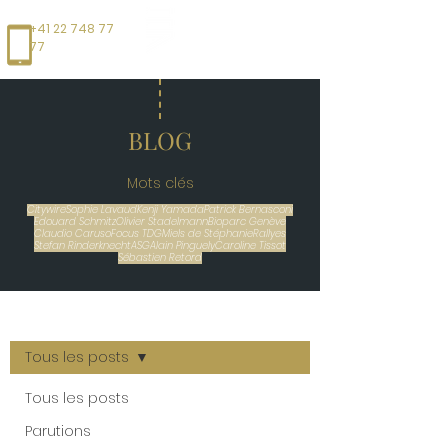
+41 22 748 77
77
BLOG
Mots clés
Citywire
Sophie Lavaud
Kenji Yamada
Patrick Bernasconi
Edouard Schmitz
Olivier Stadelmann
Bioparc Genève
Claudio Caruso
Focus TDG
Miels de Stéphanie
Rallyes
Stefan Rinderknecht
ASG
Alain Pinguely
Caroline Tissot
Sébastien Retord
BLOG
Tous les posts
Tous les posts
Parutions