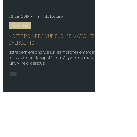
26 juin 2019
1 min de lecture
Parutions
NOTRE POINT DE VUE SUR LES MARCHÉS
ÉMERGENTS
Notre dernière analyse sur les marchés émergents
est parue dans le supplément Citywire du mois de
juin. A lire ci dessous: