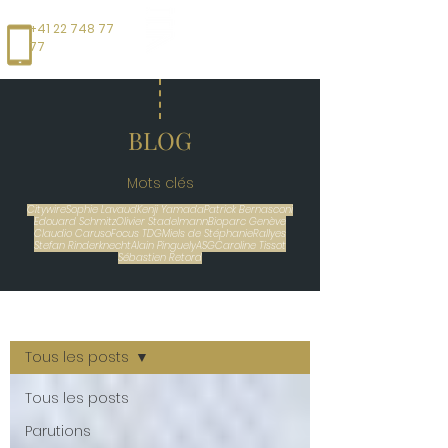
+41 22 748 77
77
BLOG
Mots clés
Citywire
Sophie Lavaud
Kenji Yamada
Patrick Bernasconi
Edouard Schmitz
Olivier Stadelmann
Bioparc Genève
Claudio Caruso
Focus TDG
Miels de Stéphanie
Rallyes
Stefan Rinderknecht
Alain Pinguely
ASG
Caroline Tissot
Sébastien Retord
BLOG
Tous les posts
Tous les posts
Parutions