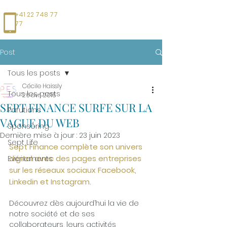
+41 22 748 77
77
Post
Tous les posts
Cécile Haissly
Tous les posts
26 avr. 2016
SEPT FINANCE SURFE SUR LA
Parutions
VAGUE DU WEB
Sponsoring
Dernière mise à jour :
23 juin 2023
Sept Life
Sept Finance complète son univers 
digital avec des pages entreprises 
Evénements
sur les réseaux sociaux Facebook, 
Linkedin et Instagram.
Découvrez dès aujourd’hui la vie de 
notre société et de ses 
collaborateurs, leurs activités 